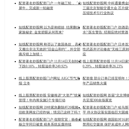
配资著名炒股配资门户 一年融三轮，「白
短线配资炒股网 中科通量携金
犀牛」完成新一轮融资
三届北京智能交通大会 芯片级
压缩技术引行业热议
短线配资炒股网 以为是抱错娃, 结果翻出
配资著名炒股配资门户 劲酒
家族秘史: 金发碧眼从何而来?
水? 医生警告: 经期应绝对禁酒
短线配资炒股网 刚否认了敌国条款，高市
配资著名炒股配资门户 日本
又搬出非法无效的“旧金山和约”，外交部
性武器并讨论修改“无核三原则
痛斥错上加错！
应
配资著名炒股配资门户 11月14日天创转债
线上股票配资炒股 11月14日
下跌0.16%，转股溢价率249.92%
0.29%，转股溢价率26.23%
线上股票配资炒股门户网址 AIGC节气海
配资搜 部分订单已排至明年
报·立冬
年产品销售火爆
线上股票配资炒股 安徽推进“大资产”统筹
短线配资炒股网 首届“北京博
管理！年内将实施5个专项行动
共呈现300余场展览
短线配资炒股网 沙特紧急删除歼20视频，
配资著名炒股配资门户 哈马
但欧美网友已经炸锅：情况已这样了吗？
平 停火协议落实面临巨大困难
配资著名炒股配资门户 假期官宣：杨春龙
短线配资炒股网 德国欲对16
杨立学同日被查 税务系统反腐持续
禁用社交媒体 保护未成年人网