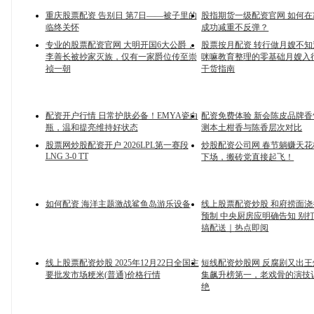
重庆股票配资 告别日 第7日——被子里的
股指期货一级配资官网 如何
临终关怀
成功减重不反弹？
专业的股票配资官网 大明开国6大公爵，
股票按月配资 转行做月嫂不
李善长被抄家灭族，仅有一家爵位传至崇
咪嘛教育整理的零基础月嫂入
祯一朝
干货指南
配资开户行情 日常护肤必备！EMYA瓷白
配资免费体验 新会陈皮品牌
瓶，温和提亮维持好状态
测本土柑香与陈香层次对比
股票网炒股配资开户 2026LPL第一赛段
炒股配资公司网 春节躺赚天
LNG 3-0 TT
下场，搬砖党直接起飞！
如何配资 海洋主题激战鲨鱼岛游乐设备
线上股票配资炒股 和府捞面
预制 中央厨房应明确告知 别
搞配送｜热点即阅
线上股票配资炒股 2025年12月22日全国主
短线配资炒股网 反腐剧又出王
要批发市场粳米(普通)价格行情
集飙升榜第一，老戏骨的演技
绝