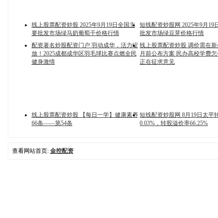
线上股票配资炒股 2025年9月19日全国主
短线配资炒股网 2025年9月1
要批发市场绿马奶葡萄干价格行情
批发市场绿豆芽价格行情
配资著名炒股配资门户 羽动成华，活力绽
线上股票配资炒股 调价需在新
放！2025成都成华区羽毛球比赛点燃全民
月前公布方案 民办高校学费
健身激情
正在征求意见
线上股票配资炒股 【每日一学】健康素养
短线配资炒股网 8月19日太平
66条——第54条
0.03%，转股溢价率66.25%
查看网站首页:
金控配资