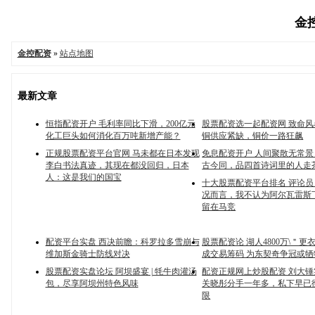
金控
金控配资
»
站点地图
最新文章
恒指配资开户 毛利率同比下滑，200亿元
股票配资选一起配资网 致命
化工巨头如何消化百万吨新增产能？
铜供应紧缺，铜价一路狂飙
正规股票配资平台官网 马未都在日本发现
免息配资开户 人间聚散无常
李白书法真迹，其现在都没回归，日本
古今同，品四首诗词里的人走
人：这是我们的国宝
十大股票配资平台排名 评论
况而言，我不认为阿尔瓦雷斯
留在马竞
配资平台实盘 西决前瞻：科罗拉多雪崩与
股票配资论 湖人4800万\＂更
维加斯金骑士防线对决
成交易筹码 为东契奇争冠或
股票配资实盘论坛 阿坝盛宴 | 牦牛肉灌汤
配资正规网上炒股配资 刘大
包，尽享阿坝州特色风味
关晓彤分手一年多，私下早已
限